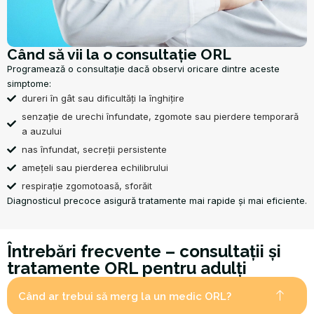
Când să vii la o consultație ORL
Programează o consultație dacă observi oricare dintre aceste
simptome:
dureri în gât sau dificultăți la înghițire
senzație de urechi înfundate, zgomote sau pierdere temporară
a auzului
nas înfundat, secreții persistente
amețeli sau pierderea echilibrului
respirație zgomotoasă, sforăit
Diagnosticul precoce asigură tratamente mai rapide și mai eficiente.
Întrebări frecvente – consultații și
tratamente ORL pentru adulți
Când ar trebui să merg la un medic ORL?