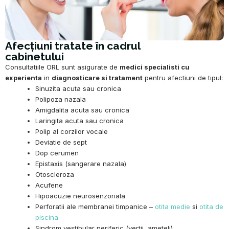
Afecțiuni tratate în cadrul
cabinetului
Consultatiile ORL sunt asigurate de
medici specialisti cu
experienta
in
diagnosticare si tratament
pentru afectiuni de tipul:
Sinuzita acuta sau cronica
Polipoza nazala
Amigdalita acuta sau cronica
Laringita acuta sau cronica
Polip al corzilor vocale
Deviatie de sept
Dop cerumen
Epistaxis (sangerare nazala)
Otoscleroza
Acufene
Hipoacuzie neurosenzoriala
Perforatii ale membranei timpanice –
otita medie
si
otita de
piscina
Sindrom vestibular periferic (vertij, ameteli)