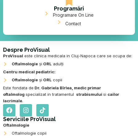
Programări
Programare On Line
Contact
Despre ProVisual
ProVisual
este clinica medicala in Cluj-Napoca care se ocupa de:
Oftalmologie
și
ORL
adulți
Centru medical pediatric:
Oftalmologie
și
ORL
copii
Este fondata de
Dr. Gabriela Bîrlea
,
medic primar
oftalmolog
specializat in tratamentul
strabismului
si
cailor
lacrimale
.
F
I
T
a
n
i
c
s
k
Serviciile ProVisual
e
t
t
Oftalmologie
b
a
o
Oftalmologie copii
o
g
k