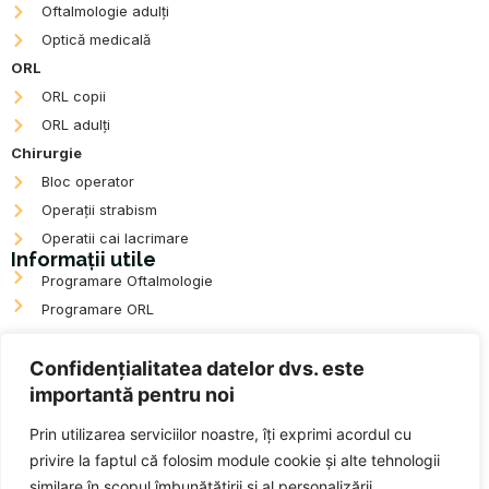
Oftalmologie adulți
o
r
k
a
Optică medicală
m
ORL
ORL copii
ORL adulți
Chirurgie
Bloc operator
Operații strabism
Operatii cai lacrimare
Informații utile
Programare Oftalmologie
Programare ORL
ANPC
Confidențialitatea datelor dvs. este
importantă pentru noi
Prin utilizarea serviciilor noastre, îți exprimi acordul cu
Date de contact
privire la faptul că folosim module cookie și alte tehnologii
Programări:
0364 739 127
similare în scopul îmbunătățirii și al personalizării