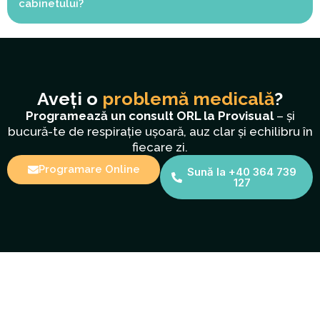
cabinetului?
Aveți o
problemă medicală
?
Programează un consult ORL la Provisual
– și
bucură-te de respirație ușoară, auz clar și echilibru în
fiecare zi.
Programare Online
Sună la +40 364 739
127