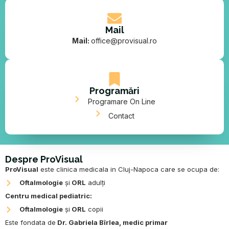
Mail
Mail:
office@provisual.ro
Programări
Programare On Line
Contact
Despre ProVisual
ProVisual
este clinica medicala in Cluj-Napoca care se ocupa de:
Oftalmologie
și
ORL
adulți
Centru medical pediatric:
Oftalmologie
și
ORL
copii
Este fondata de
Dr. Gabriela Bîrlea
,
medic primar