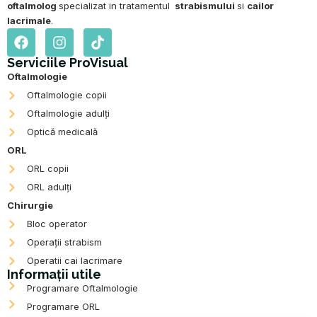
oftalmolog
specializat in tratamentul
strabismului
si
cailor
lacrimale
.
F
I
T
a
n
i
c
s
k
Serviciile ProVisual
e
t
t
Oftalmologie
b
a
o
Oftalmologie copii
o
g
k
Oftalmologie adulți
o
r
k
a
Optică medicală
m
ORL
ORL copii
ORL adulți
Chirurgie
Bloc operator
Operații strabism
Operatii cai lacrimare
Informații utile
Programare Oftalmologie
Programare ORL