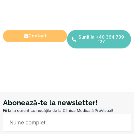
Nu lăsa un disconfort să se transforme
într-o problemă gravă!
Programează un consult la ProVisual, Clinică
Medicală în Cluj-Napoca.
Contact
Sună la +40 364 739
127
Abonează-te la newsletter!
Fii la la curent cu nouățile de la Clinica Medicală ProVisual!
Nume