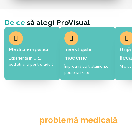
De ce
să alegi ProVisual
Medici empatici
Investigații
Grijă
moderne
fiec
Experiență în ORL
pediatric și pentru adulți
Împreună cu tratamente
Mic s
personalizate
Aveți o
problemă medicală
?