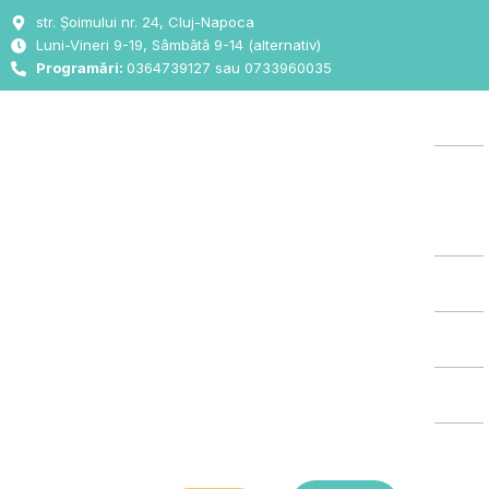
Skip
str. Șoimului nr. 24, Cluj-Napoca
to
Luni-Vineri 9-19, Sâmbătă 9-14 (alternativ)
content
Programări:
0364739127 sau 0733960035
Aca
Des
Noi
Oft
ORL
Chi
List