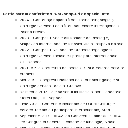
Participare la conferinte si workshop-uri de specialitate
2024 – Conferința națională de Otorinolaringologie și
Chirurgie Cervico-Facială, cu participare internațională,
Poiana Brasov
2023 – Congresul Societatii Romane de Rinologie,
Simpozion International de Rinosinuzita si Polipoza Nazala
2022 – Congresul National de Otorinolaringologie si
Chirurgie Cervico-faciala cu participare internationala ,
Cluj Napoca
2021- a 6-a Conferinta nationala ORL si afectarea nervilor
cranieni
Mai 2019 – Congresul National de Otorinolaringologie si
Chirurgie cervico-faciala, Craiova
Noimebrie 2017 – Simpozionul multidisciplinar: Cancerele
sferei ORL, Cluj Napoca
Iunie 2018 – Conferinta Nationala de ORL si Chirurgie
cervico-faciala cu participare internationala, Arad
Septembrie 2017
–
Al 42-lea Convectus Latin ORL si Al 4-
lea Congres al Societatii Romane de Rinologie, Sinaia
Mai 2017
–
Dreptul Sanatatii, Facultatea de Drept Cluj-