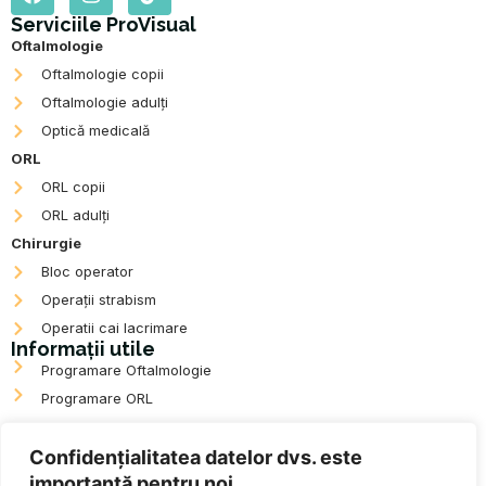
a
n
i
c
s
k
Serviciile ProVisual
e
t
t
Oftalmologie
b
a
o
Oftalmologie copii
o
g
k
Oftalmologie adulți
o
r
k
a
Optică medicală
m
ORL
ORL copii
ORL adulți
Chirurgie
Bloc operator
Operații strabism
Operatii cai lacrimare
Informații utile
Programare Oftalmologie
Programare ORL
ANPC
Confidențialitatea datelor dvs. este
importantă pentru noi