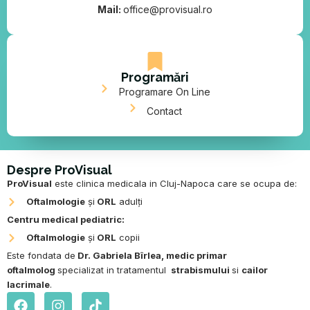
Mail:
office@provisual.ro
Programări
Programare On Line
Contact
Despre ProVisual
ProVisual
este clinica medicala in Cluj-Napoca care se ocupa de:
Oftalmologie
și
ORL
adulți
Centru medical pediatric:
Oftalmologie
și
ORL
copii
Este fondata de
Dr. Gabriela Bîrlea
,
medic primar
oftalmolog
specializat in tratamentul
strabismului
si
cailor
lacrimale
.
F
I
T