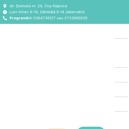
Skip
str. Șoimului nr. 24, Cluj-Napoca
to
Luni-Vineri 9-19, Sâmbătă 9-14 (alternativ)
content
Programări:
0364739127 sau 0733960035
Aca
Des
Noi
Oft
ORL
Chi
List