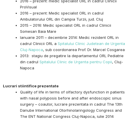
2016 – prezent: medic specialist ORL in cadrul Clinicii
ProVisual
2016 – prezent: Medic specialist ORL in cadrul
Ambulatorului ORL din Campia Turzii, jud. Cluj
2015 – 2016: Medic specialist ORL in cadrul Clinicii
Somesan Baia Mare
Ianuarie 2011 – decembrie 2014: Medic rezident ORL in
cadrul Clinicii ORL a
Spitalului Clinic Judetean de Urgenta
Cluj-Napoca
, sub coordonarea Prof. Dr. Marcel Cosgarea
2013: stagiu de pregatire la departamentul ORL Pediatrie
din cadrul
Spitalului Clinic de Urgenta pentru Copii
, Cluj-
Napoca
Lucrari stiintifice prezentate
Quality of life in terms of olfactory dysfunction in patients
with nasal polyposis before and after endoscopic sinus
surgery – coautor, lucrare prezentata in cadrul The 13th
Danube International Otorhinolaringology Congress and
The ENT National Congress Cluj-Napoca, iulie 2014