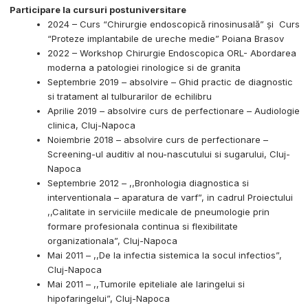
Participare la cursuri postuniversitare
2024 – Curs “Chirurgie endoscopică rinosinusală” și Curs
“Proteze implantabile de ureche medie” Poiana Brasov
2022 – Workshop Chirurgie Endoscopica ORL- Abordarea
moderna a patologiei rinologice si de granita
Septembrie 2019 – absolvire – Ghid practic de diagnostic
si tratament al tulburarilor de echilibru
Aprilie 2019 – absolvire curs de perfectionare – Audiologie
clinica, Cluj-Napoca
Noiembrie 2018 – absolvire curs de perfectionare –
Screening-ul auditiv al nou-nascutului si sugarului, Cluj-
Napoca
Septembrie 2012 – ,,Bronhologia diagnostica si
interventionala – aparatura de varf”, in cadrul Proiectului
,,Calitate in serviciile medicale de pneumologie prin
formare profesionala continua si flexibilitate
organizationala”, Cluj-Napoca
Mai 2011 – ,,De la infectia sistemica la socul infectios”,
Cluj-Napoca
Mai 2011 – ,,Tumorile epiteliale ale laringelui si
hipofaringelui”, Cluj-Napoca