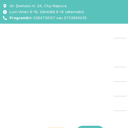
Skip
str. Șoimului nr. 24, Cluj-Napoca
to
Luni-Vineri 9-19, Sâmbătă 9-14 (alternativ)
content
Programări:
0364739127 sau 0733960035
Aca
Des
Noi
Oft
ORL
Chi
List