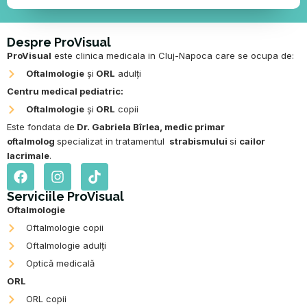
Despre ProVisual
ProVisual
este clinica medicala in Cluj-Napoca care se ocupa de:
Oftalmologie
și
ORL
adulți
Centru medical pediatric:
Oftalmologie
și
ORL
copii
Este fondata de
Dr. Gabriela Bîrlea
,
medic primar
oftalmolog
specializat in tratamentul
strabismului
si
cailor
lacrimale
.
F
I
T
a
n
i
c
s
k
Serviciile ProVisual
e
t
t
Oftalmologie
b
a
o
Oftalmologie copii
o
g
k
Oftalmologie adulți
o
r
k
a
Optică medicală
m
ORL
ORL copii