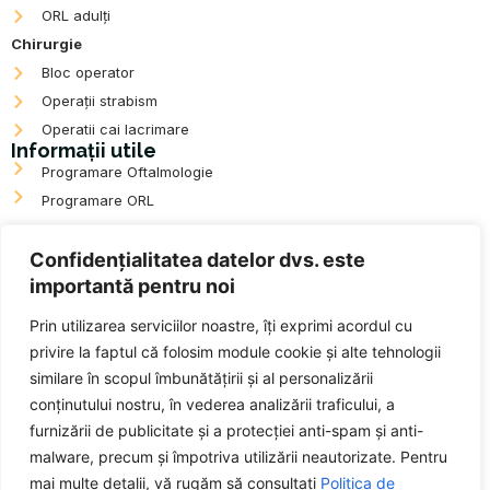
ORL adulți
Chirurgie
Bloc operator
Operații strabism
Operatii cai lacrimare
Informații utile
Programare Oftalmologie
Programare ORL
ANPC
Confidențialitatea datelor dvs. este
importantă pentru noi
Prin utilizarea serviciilor noastre, îți exprimi acordul cu
Date de contact
privire la faptul că folosim module cookie și alte tehnologii
Programări:
0364 739 127
similare în scopul îmbunătățirii și al personalizării
Magazin Optica:
0799 777 034
conținutului nostru, în vederea analizării traficului, a
Mail:
office@provisual.ro
furnizării de publicitate și a protecției anti-spam și anti-
str. Șoimului nr. 24, Cartier Zorilor, Cluj-Napoca (în spatele
malware, precum și împotriva utilizării neautorizate. Pentru
Complexului Comercial Sigma)
mai multe detalii, vă rugăm să consultați
Politica de