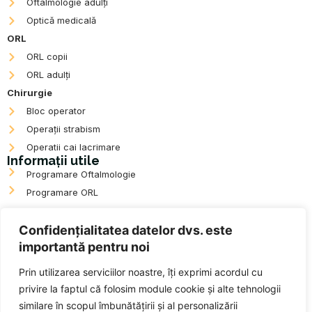
Oftalmologie adulți
o
r
k
a
Optică medicală
m
ORL
ORL copii
ORL adulți
Chirurgie
Bloc operator
Operații strabism
Operatii cai lacrimare
Informații utile
Programare Oftalmologie
Programare ORL
ANPC
Confidențialitatea datelor dvs. este
importantă pentru noi
Prin utilizarea serviciilor noastre, îți exprimi acordul cu
Date de contact
privire la faptul că folosim module cookie și alte tehnologii
Programări:
0364 739 127
similare în scopul îmbunătățirii și al personalizării
Magazin Optica:
0799 777 034