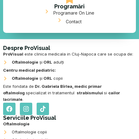
Programări
Programare On Line
Contact
Despre ProVisual
ProVisual
este clinica medicala in Cluj-Napoca care se ocupa de:
Oftalmologie
și
ORL
adulți
Centru medical pediatric:
Oftalmologie
și
ORL
copii
Este fondata de
Dr. Gabriela Bîrlea
,
medic primar
oftalmolog
specializat in tratamentul
strabismului
si
cailor
lacrimale
.
F
I
T
a
n
i
c
s
k
Serviciile ProVisual
e
t
t
Oftalmologie
b
a
o
Oftalmologie copii
o
g
k