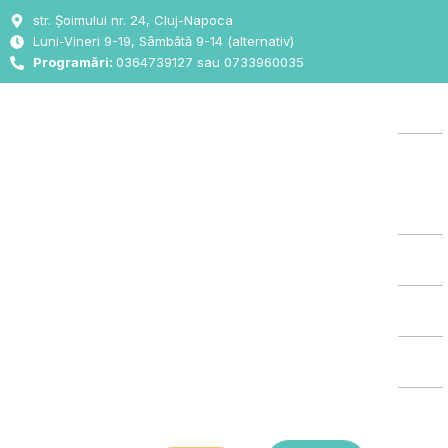
Skip
str. Șoimului nr. 24, Cluj-Napoca
to
Luni-Vineri 9-19, Sâmbătă 9-14 (alternativ)
content
Programări:
0364739127 sau 0733960035
Aca
Des
Noi
Oft
ORL
Chi
List