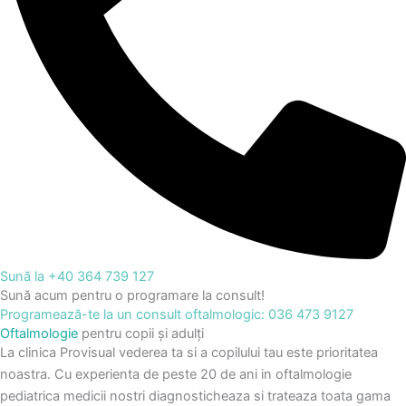
Sună la +40 364 739 127
Sună acum pentru o programare la consult!
Programează-te la un consult oftalmologic: 036 473 9127
Oftalmologie
pentru copii și adulți
La clinica Provisual vederea ta si a copilului tau este prioritatea
noastra. Cu experienta de peste 20 de ani in oftalmologie
pediatrica medicii nostri diagnosticheaza si trateaza toata gama