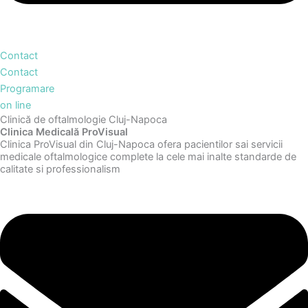
Contact
Contact
Programare
on line
Clinică de oftalmologie Cluj-Napoca
Clinica Medicală ProVisual
Clinica ProVisual din Cluj-Napoca ofera pacientilor sai servicii
medicale oftalmologice complete la cele mai inalte standarde de
calitate si professionalism