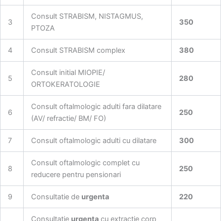
Consult STRABISM, NISTAGMUS,
3
350
PTOZA
4
Consult STRABISM complex
380
Consult initial MIOPIE/
5
280
ORTOKERATOLOGIE
Consult oftalmologic adulti fara dilatare
6
250
(AV/ refractie/ BM/ FO)
7
Consult oftalmologic adulti cu dilatare
300
Consult oftalmologic complet cu
8
250
reducere pentru pensionari
9
Consultatie de
urgenta
220
Consultatie
urgenta
cu extractie corp