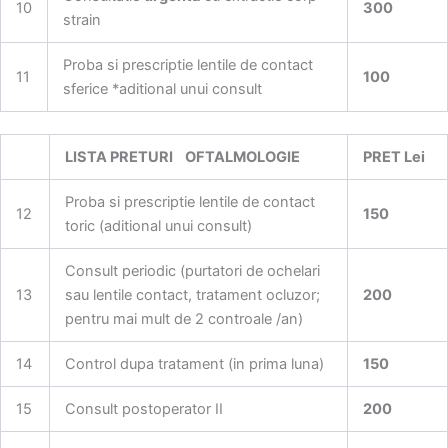
10
300
strain
Proba si prescriptie lentile de contact
11
100
sferice *aditional unui consult
LISTA PRETURI OFTALMOLOGIE
PRET Lei
Proba si prescriptie lentile de contact
12
150
toric (aditional unui consult)
Consult periodic (purtatori de ochelari
13
sau lentile contact, tratament ocluzor;
200
pentru mai mult de 2 controale /an)
14
Control dupa tratament (in prima luna)
150
15
Consult postoperator II
200