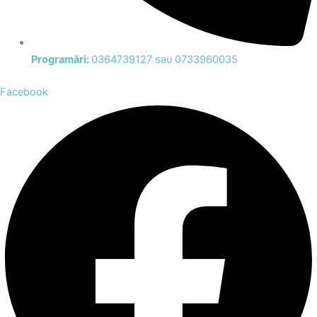
Programări:
0364739127 sau 0733960035
Facebook