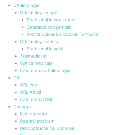
Oftalmologie
Oftalmologie copii
Strabismul la copilul mic
Cataractă congenitală
Poziția vicioasă a capului (Torticolis)
Oftalmologie adulți
Strabismul la adult
Telemedicină
Optică medicală
Lista preturi oftalmologie
ORL
ORL copii
ORL Adulți
Lista preturi ORL
Chirurgie
Bloc operator
Operații strabism
Dezobstrucție căi lacrimale